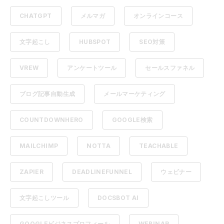
CHATGPT
メルマガ
オンラインコース
文字起こし
HUBSPOT
SEO対策
VREW
アンケートツール
セールスファネル
ブログ記事自動生成
メールマーケティング
COUNTDOWNHERO
GOOGLE検索
MAILCHIMP
NOTTA
TEACHABLE
ZAPIER
DEADLINEFUNNEL
ウェビナー
文字起こしツール
DOCSBOT AI
GOOGLEビジネスプロフィール
WEBINAR