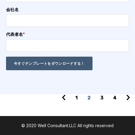
会社名
代表者名
*
1
2
3
4
© 2020 Well Consultant.LLC
All rights reserved