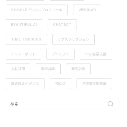
GOOGLEビジネスプロフィール
WEBINAR
BEAUTIFUL.AI
CHATBOT
TIME TRACKING
サブスクリプション
チャットボット
プロンプト
中小企業支援
人材採用
動画編集
時間計測
継続課金ビジネス
補助金
見積書自動作成